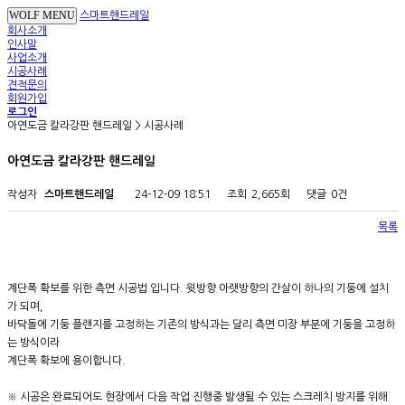
WOLF MENU
스마트핸드레일
회사소개
인사말
사업소개
시공사례
견적문의
회원가입
로그인
아연도금 칼라강판 핸드레일 > 시공사례
아연도금 칼라강판 핸드레일
작성자
스마트핸드레일
24-12-09 18:51
조회
2,665회
댓글
0건
목록
계단폭 확보를 위한 측면 시공법 입니다. 윗방향 아랫방향의 간살이 하나의 기둥에 설치
가 되며,
바닥돌에 기둥 플랜지를 고정하는 기존의 방식과는 달리 측면 미장 부분에 기둥을 고정하
는 방식이라
계단폭 확보에 용이합니다.
※ 시공은 완료되어도 현장에서 다음 작업 진행중 발생될 수 있는 스크레치 방지를 위해